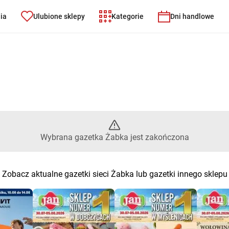
nia
Ulubione sklepy
Kategorie
Dni handlowe
ybrana gazetka Żabka jest zak
Wybrana gazetka Żabka jest zakończona
Zobacz aktualne gazetki sieci Żabka lub gazetki innego sklepu