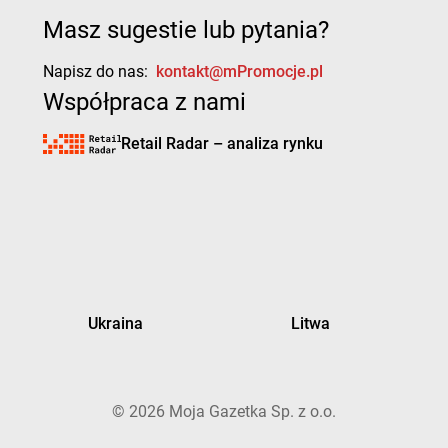
Masz sugestie lub pytania?
Napisz do nas:
kontakt@mPromocje.pl
Współpraca z nami
Retail Radar – analiza rynku
Ukraina
Litwa
©
2026
Moja Gazetka Sp. z o.o.