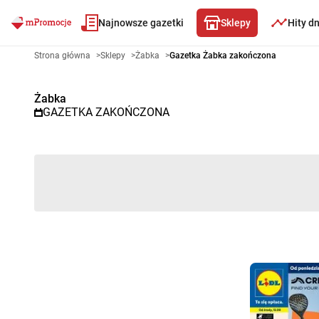
Najnowsze gazetki
Sklepy
Hity d
Gazetka promocyjna Żabka – W
Strona główna
>
Sklepy
>
Żabka
>
Gazetka Żabka zakończona
Żabka
GAZETKA ZAKOŃCZONA