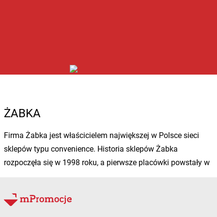
ŻABKA
Firma Żabka jest właścicielem największej w Polsce sieci
sklepów typu convenience. Historia sklepów Żabka
rozpoczęła się w 1998 roku, a pierwsze placówki powstały w
Poznaniu i Swarzędzu. Dzięki bogatemu asortymentowi i
dużej dostępności, Żabka stała się liderem tego typu
sklepów.