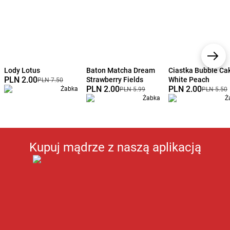
Lody Lotus
Baton Matcha Dream
Ciastka Bubble Ca
PLN 2.00
Strawberry Fields
White Peach
PLN 7.50
PLN 2.00
PLN 2.00
Żabka
PLN 5.99
PLN 5.50
Żabka
Ż
Kupuj mądrze z naszą aplikacją