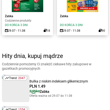
Żabka
Żabka
Codzienne produkty
DO KOŃCA 3 DNI
DO KOŃCA 3 DNI
29.07 - 11.08
18
29.07 - 11.08
90
Hity dnia, kupuj mądrze
Codziennie pomożemy Ci znaleźć ciekawe hity zakupowe w
gazetkach promocyjnych
Trend:
2047
Trend: 2047
Bułka z niskim indeksem glikemicznym
PLN 1.49
Żabka
Oferta ważna od 29.07 do 11.08
Trend:
1554