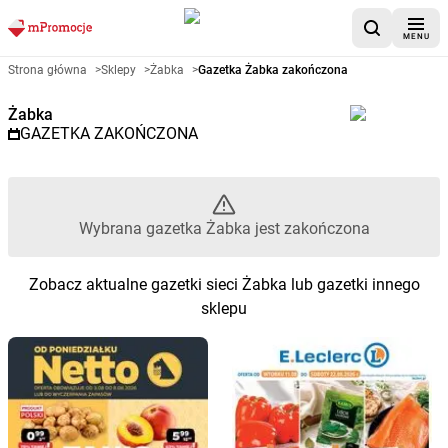
MENU
Gazetka promocyjna Żabka – W
Strona główna
>
Sklepy
>
Żabka
>
Gazetka Żabka zakończona
Żabka
GAZETKA ZAKOŃCZONA
Wybrana gazetka Żabka jest zakończona
Zobacz aktualne gazetki sieci Żabka lub gazetki innego
sklepu