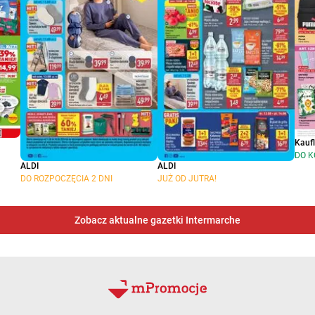
Kauf
DO K
ALDI
ALDI
DO ROZPOCZĘCIA 2 DNI
JUŻ OD JUTRA!
Zobacz aktualne gazetki Intermarche