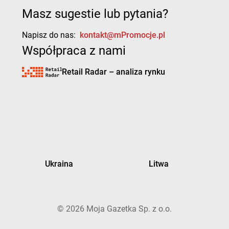
Masz sugestie lub pytania?
Napisz do nas:
kontakt@mPromocje.pl
Współpraca z nami
Retail Radar – analiza rynku
Ukraina
Litwa
©
2026
Moja Gazetka Sp. z o.o.