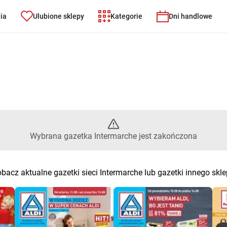
nia
Ulubione sklepy
Kategorie
Dni handlowe
e – Wybrana gazetka Intermarc
a
Wybrana gazetka Intermarche jest zakończona
bacz aktualne gazetki sieci Intermarche lub gazetki innego skl