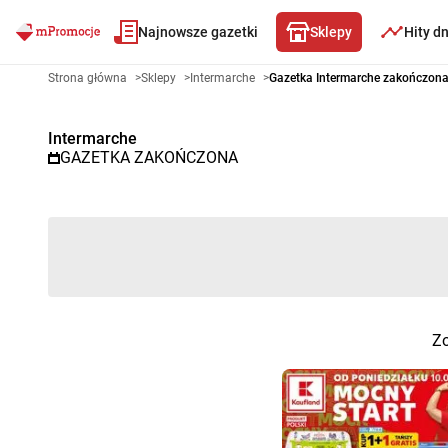
Najnowsze gazetki
Sklepy
Hity d
Gazetka promocyjna Intermarch
Strona główna
>
Sklepy
>
Intermarche
>
Gazetka Intermarche zakończon
Intermarche
GAZETKA ZAKOŃCZONA
Zo