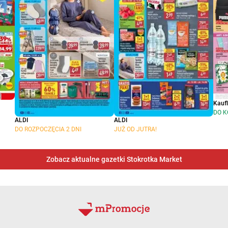
Kauf
DO K
ALDI
ALDI
DO ROZPOCZĘCIA 2 DNI
JUŻ OD JUTRA!
Zobacz aktualne gazetki Stokrotka Market