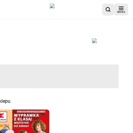
MENU
rotka Market jest zakończona
klepu