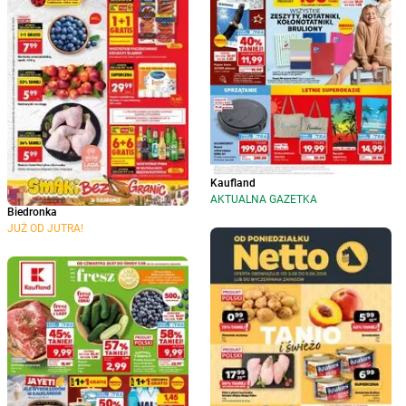
Kaufland
AKTUALNA GAZETKA
Biedronka
JUŻ OD JUTRA!