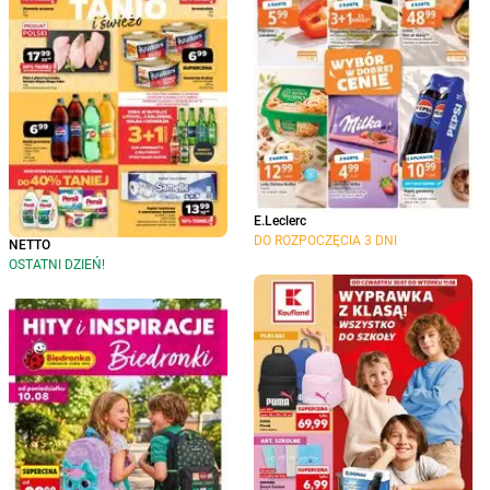
E.Leclerc
DO ROZPOCZĘCIA 3 DNI
NETTO
OSTATNI DZIEŃ!