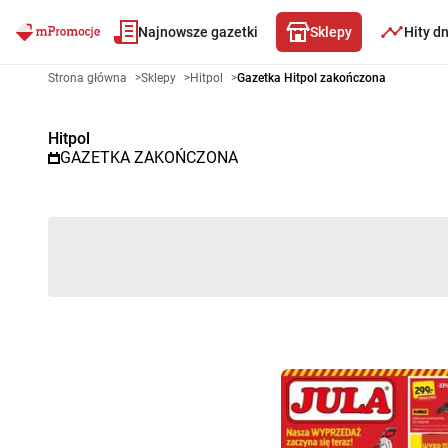
Najnowsze gazetki
Sklepy
Hity d
Gazetka promocyjna Hitpol – W
Strona główna
>
Sklepy
>
Hitpol
>
Gazetka Hitpol zakończona
Hitpol
GAZETKA ZAKOŃCZONA