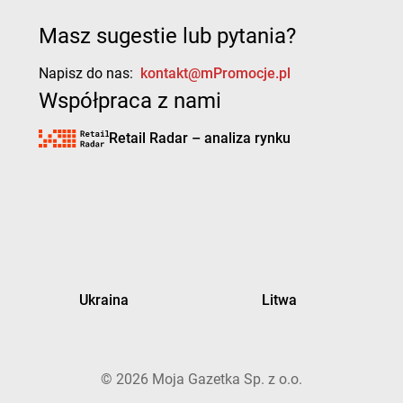
Masz sugestie lub pytania?
Napisz do nas:
kontakt@mPromocje.pl
Współpraca z nami
Retail Radar – analiza rynku
Ukraina
Litwa
©
2026
Moja Gazetka Sp. z o.o.