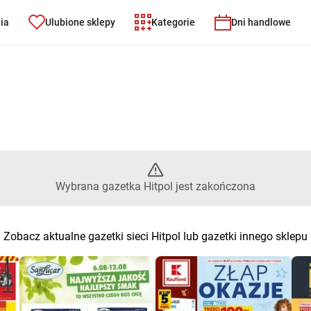
nia
Ulubione sklepy
Kategorie
Dni handlowe
ybrana gazetka Hitpol jest zak
Wybrana gazetka Hitpol jest zakończona
Zobacz aktualne gazetki sieci Hitpol lub gazetki innego sklepu