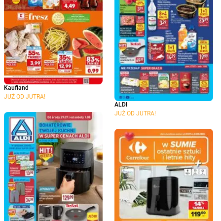
Kaufland
JUŻ OD JUTRA!
ALDI
JUŻ OD JUTRA!