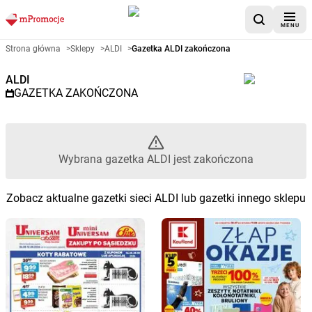
MENU
Gazetka promocyjna ALDI – Wy
Strona główna
>
Sklepy
>
ALDI
>
Gazetka ALDI zakończona
ALDI
GAZETKA ZAKOŃCZONA
Wybrana gazetka ALDI jest zakończona
Zobacz aktualne gazetki sieci ALDI lub gazetki innego sklepu