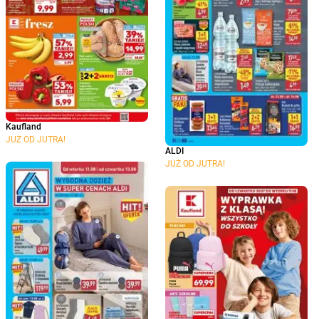
Kaufland
JUŻ OD JUTRA!
ALDI
JUŻ OD JUTRA!