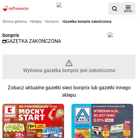
MENU
Gazetka promocyjna bonprix – 
Strona główna
>
Sklepy
>
bonprix
>
Gazetka bonprix zakończona
bonprix
GAZETKA ZAKOŃCZONA
Wybrana gazetka bonprix jest zakończona
Zobacz aktualne gazetki sieci bonprix lub gazetki innego
sklepu