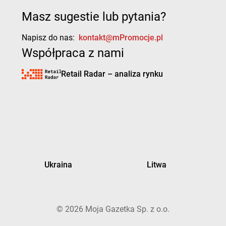
Masz sugestie lub pytania?
Napisz do nas:
kontakt@mPromocje.pl
Współpraca z nami
Retail Radar – analiza rynku
Ukraina
Litwa
©
2026
Moja Gazetka Sp. z o.o.