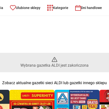
nia
Ulubione sklepy
Kategorie
Dni handlowe
brana gazetka ALDI jest zakoń
Wybrana gazetka ALDI jest zakończona
Zobacz aktualne gazetki sieci ALDI lub gazetki innego sklepu