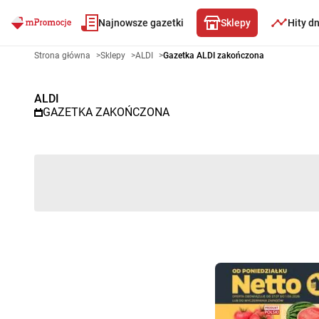
Najnowsze gazetki
Sklepy
Hity d
Gazetka promocyjna ALDI – Wy
Strona główna
>
Sklepy
>
ALDI
>
Gazetka ALDI zakończona
ALDI
GAZETKA ZAKOŃCZONA