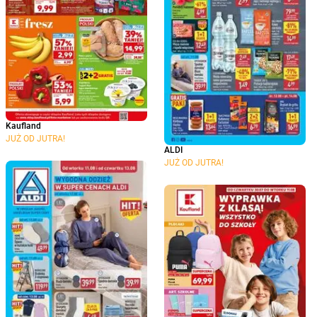
Kaufland
JUŻ OD JUTRA!
ALDI
JUŻ OD JUTRA!