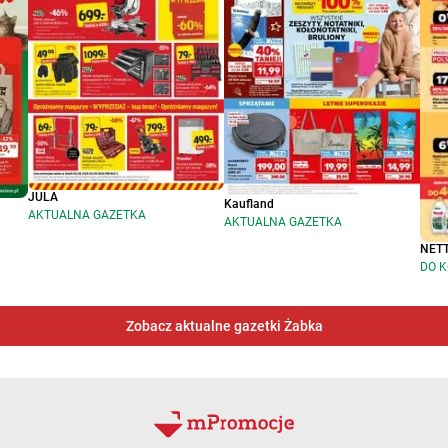
JULA
Kaufland
AKTUALNA GAZETKA
AKTUALNA GAZETKA
NET
DO K
Zobacz aktualne gazetki Żabka