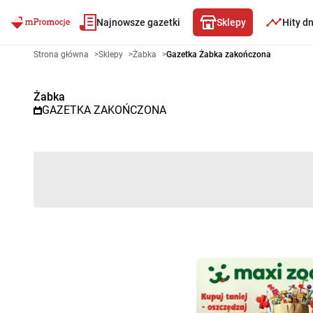
Najnowsze gazetki
Sklepy
Hity d
Gazetka promocyjna Żabka – W
Strona główna
>
Sklepy
>
Żabka
>
Gazetka Żabka zakończona
Żabka
GAZETKA ZAKOŃCZONA