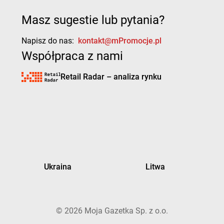
Masz sugestie lub pytania?
Napisz do nas:
kontakt@mPromocje.pl
Współpraca z nami
Retail Radar – analiza rynku
Ukraina
Litwa
©
2026
Moja Gazetka Sp. z o.o.