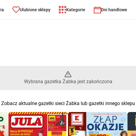
nia
Ulubione sklepy
Kategorie
Dni handlowe
ybrana gazetka Żabka jest zak
Wybrana gazetka Żabka jest zakończona
Zobacz aktualne gazetki sieci Żabka lub gazetki innego sklepu