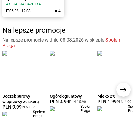
AKTUALNA GAZETKA
06.08 - 12.08
4
Najlepsze promocje
Najlepsze promocje w dniu 08.08.2026 w sklepie
Społem
Praga
Boczek surowy
Ogórek gruntowy
Mleko 2%
PLN 4.99
PLN 1.99
wieprzowy ze skórą
PLN 15.90
PLN 4.99
PLN 9.99
Społem
Sp
PLN 35.90
Praga
Pr
Społem
Praga