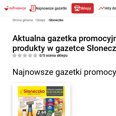
Najnowsze gazetki
Sklepy
Hity d
Strona główna
>
Sklepy
>
Słoneczko
Aktualna gazetka promocyj
produkty w gazetce Słoneczk
0/5 ocena sklepu
Najnowsze gazetki promocy