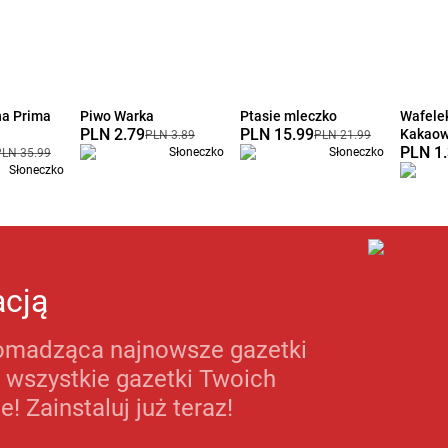
na Prima
Piwo Warka
Ptasie mleczko
Wafele
PLN 2.79
PLN 15.99
Kakao
PLN 3.89
PLN 21.99
PLN 1
Słoneczko
Słoneczko
PLN 35.99
Słoneczko
acją
romadząca najnowsze gazetki
 wszystkie gazetki Twoich
 Zainstaluj już teraz!