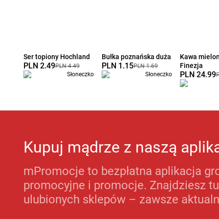
Ser topiony Hochland
Bułka poznańska duża
Kawa mielo
PLN 2.49
PLN 1.15
Finezja
PLN 4.49
PLN 1.69
PLN 24.99
Słoneczko
Słoneczko
Kupuj mądrze z naszą aplik
mPromocje to bezpłatna aplikacja g
promocyjne i promocje. Znajdziesz tu
ulubionych sklepów – zawsze aktualne!