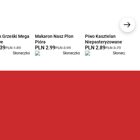
k Grześki Mega
Makaron Nasz Plon
Piwo Kasztelan
Lo
we
Pióra
Niepasteryzowane
Ko
.39
PLN 2.99
PLN 2.89
P
PLN 1.89
PLN 3.99
PLN 3.79
Słoneczko
Słoneczko
Słoneczko