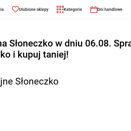
nia
Ulubione sklepy
Kategorie
Dni handlowe
na Słoneczko w dniu 06.08. Sp
o i kupuj taniej!
jne Słoneczko