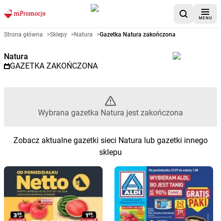
MENU
Gazetka promocyjna Natura – W
Strona główna
>
Sklepy
>
Natura
>
Gazetka Natura zakończona
Natura
GAZETKA ZAKOŃCZONA
Wybrana gazetka Natura jest zakończona
Zobacz aktualne gazetki sieci Natura lub gazetki innego
sklepu