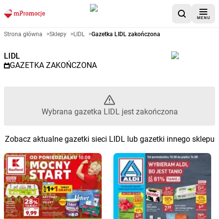
MENU
Gazetka promocyjna LIDL – Wyb
Strona główna
>
Sklepy
>
LIDL
>
Gazetka LIDL zakończona
LIDL
GAZETKA ZAKOŃCZONA
Wybrana gazetka LIDL jest zakończona
Zobacz aktualne gazetki sieci LIDL lub gazetki innego sklepu