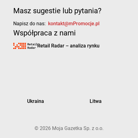
Masz sugestie lub pytania?
Napisz do nas:
kontakt@mPromocje.pl
Współpraca z nami
Retail Radar – analiza rynku
Ukraina
Litwa
©
2026
Moja Gazetka Sp. z o.o.