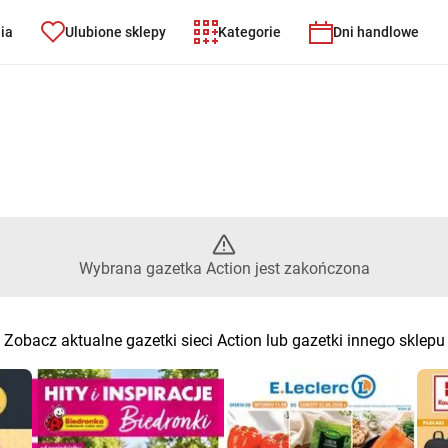
nia
Ulubione sklepy
Kategorie
Dni handlowe
ybrana gazetka Action jest za
Wybrana gazetka Action jest zakończona
Zobacz aktualne gazetki sieci Action lub gazetki innego sklepu