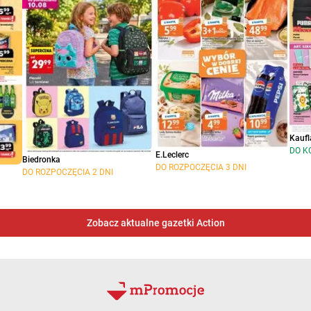
Kaufl
DO K
E.Leclerc
Biedronka
DO ROZPOCZĘCIA 3 DNI
DO ROZPOCZĘCIA 2 DNI
Zobacz aktualne gazetki Action