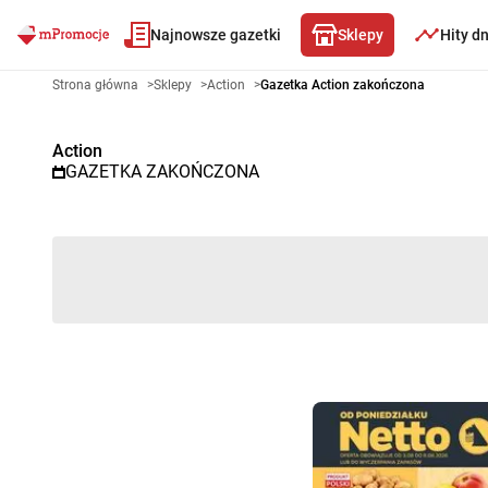
Najnowsze gazetki
Sklepy
Hity d
Gazetka promocyjna Action – W
Strona główna
>
Sklepy
>
Action
>
Gazetka Action zakończona
Action
GAZETKA ZAKOŃCZONA