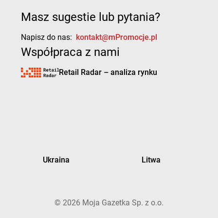
Masz sugestie lub pytania?
Napisz do nas:
kontakt@mPromocje.pl
Współpraca z nami
Retail Radar – analiza rynku
Ukraina
Litwa
©
2026
Moja Gazetka Sp. z o.o.