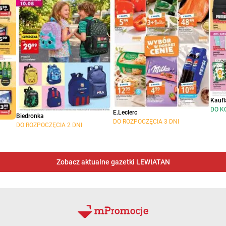
Kaufl
DO K
E.Leclerc
Biedronka
DO ROZPOCZĘCIA 3 DNI
DO ROZPOCZĘCIA 2 DNI
Zobacz aktualne gazetki LEWIATAN