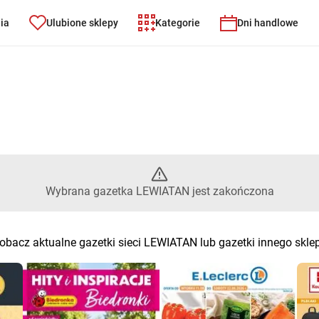
nia
Ulubione sklepy
Kategorie
Dni handlowe
 – Wybrana gazetka LEWIATAN 
Wybrana gazetka LEWIATAN jest zakończona
obacz aktualne gazetki sieci LEWIATAN lub gazetki innego skle