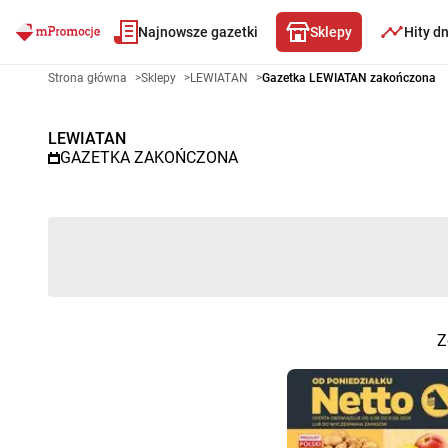
Najnowsze gazetki
Sklepy
Hity d
Gazetka promocyjna LEWIATAN
Strona główna
>
Sklepy
>
LEWIATAN
>
Gazetka LEWIATAN zakończona
LEWIATAN
GAZETKA ZAKOŃCZONA
Z