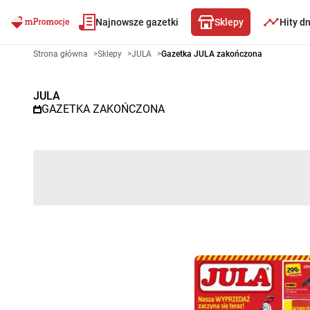
Najnowsze gazetki
Sklepy
Hity d
Gazetka promocyjna JULA – Wy
Strona główna
>
Sklepy
>
JULA
>
Gazetka JULA zakończona
JULA
GAZETKA ZAKOŃCZONA