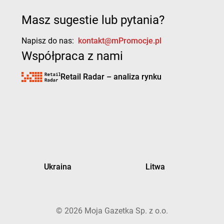
Masz sugestie lub pytania?
Napisz do nas:
kontakt@mPromocje.pl
Współpraca z nami
Retail Radar – analiza rynku
Ukraina
Litwa
©
2026
Moja Gazetka Sp. z o.o.