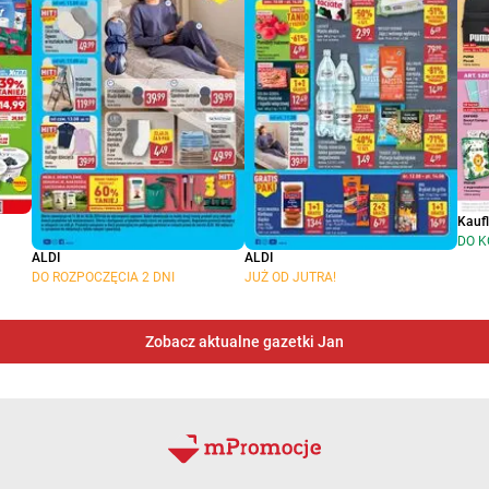
Kauf
DO K
ALDI
ALDI
DO ROZPOCZĘCIA 2 DNI
JUŻ OD JUTRA!
Zobacz aktualne gazetki Jan