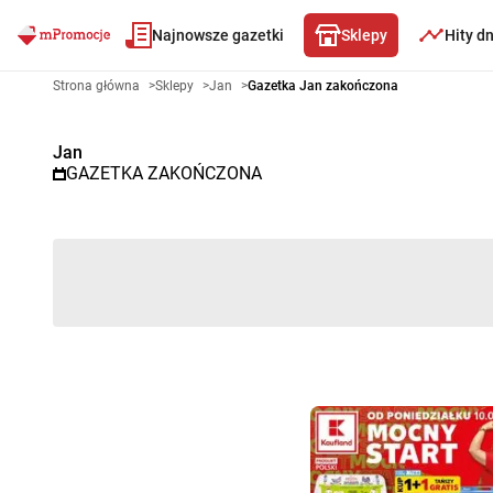
Najnowsze gazetki
Sklepy
Hity d
Gazetka promocyjna Jan – Wyb
Strona główna
>
Sklepy
>
Jan
>
Gazetka Jan zakończona
Jan
GAZETKA ZAKOŃCZONA