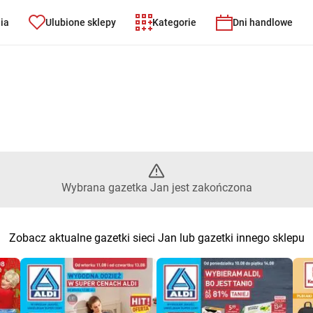
nia
Ulubione sklepy
Kategorie
Dni handlowe
rana gazetka Jan jest zakończ
Wybrana gazetka Jan jest zakończona
Zobacz aktualne gazetki sieci Jan lub gazetki innego sklepu