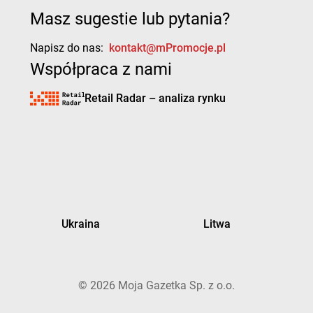
Masz sugestie lub pytania?
Napisz do nas:
kontakt@mPromocje.pl
Współpraca z nami
Retail Radar – analiza rynku
Ukraina
Litwa
©
2026
Moja Gazetka Sp. z o.o.