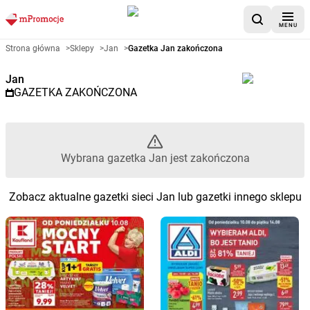
MENU
Gazetka promocyjna Jan – Wyb
Strona główna
>
Sklepy
>
Jan
>
Gazetka Jan zakończona
Jan
GAZETKA ZAKOŃCZONA
Wybrana gazetka Jan jest zakończona
Zobacz aktualne gazetki sieci Jan lub gazetki innego sklepu