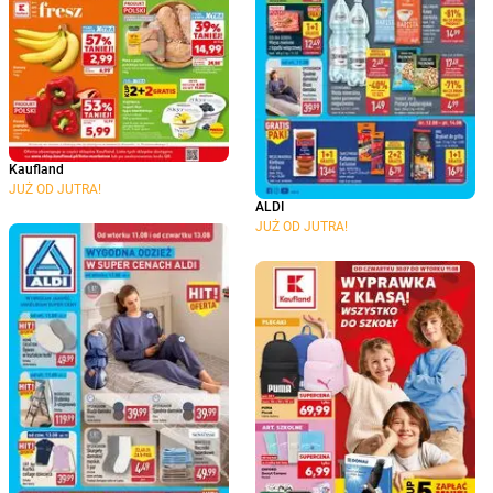
Kaufland
JUŻ OD JUTRA!
ALDI
JUŻ OD JUTRA!