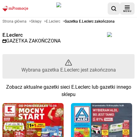
MENU
Gazetka promocyjna E.Leclerc 
Strona główna
>
Sklepy
>
E.Leclerc
>
Gazetka E.Leclerc zakończona
E.Leclerc
GAZETKA ZAKOŃCZONA
Wybrana gazetka E.Leclerc jest zakończona
Zobacz aktualne gazetki sieci E.Leclerc lub gazetki innego
sklepu