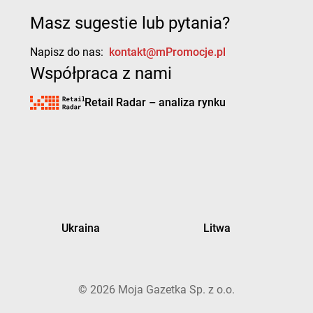
Masz sugestie lub pytania?
Napisz do nas:
kontakt@mPromocje.pl
Współpraca z nami
Retail Radar – analiza rynku
Ukraina
Litwa
©
2026
Moja Gazetka Sp. z o.o.