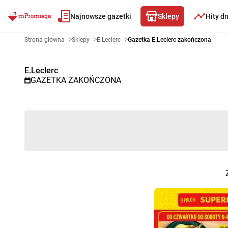
Najnowsze gazetki
Sklepy
Hity d
Gazetka promocyjna E.Leclerc 
Strona główna
>
Sklepy
>
E.Leclerc
>
Gazetka E.Leclerc zakończona
E.Leclerc
GAZETKA ZAKOŃCZONA