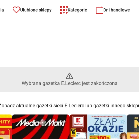
nia
Ulubione sklepy
Kategorie
Dni handlowe
– Wybrana gazetka E.Leclerc je
Wybrana gazetka E.Leclerc jest zakończona
Zobacz aktualne gazetki sieci E.Leclerc lub gazetki innego sklep