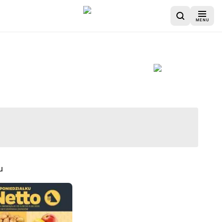
MENU
st zakończona
u