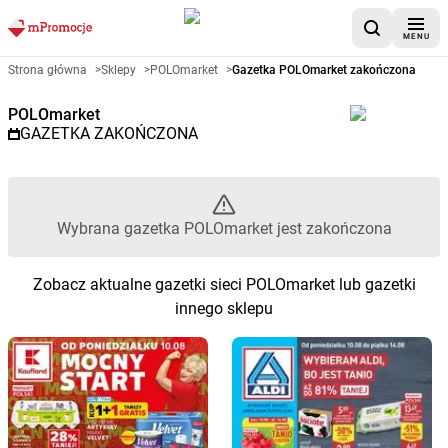
MENU
Gazetka promocyjna POLOmarke
Strona główna
>
Sklepy
>
POLOmarket
>
Gazetka POLOmarket zakończona
POLOmarket
GAZETKA ZAKOŃCZONA
Wybrana gazetka POLOmarket jest zakończona
Zobacz aktualne gazetki sieci POLOmarket lub gazetki
innego sklepu