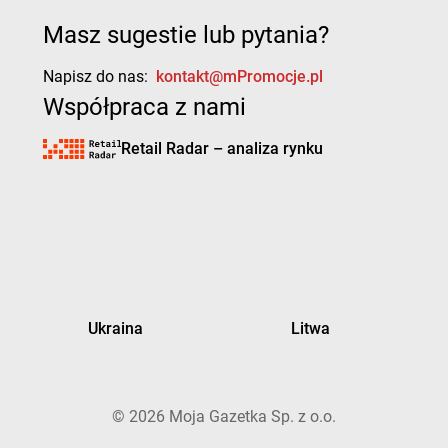
Masz sugestie lub pytania?
Napisz do nas:
kontakt@mPromocje.pl
Współpraca z nami
Retail Radar – analiza rynku
Ukraina
Litwa
©
2026
Moja Gazetka Sp. z o.o.