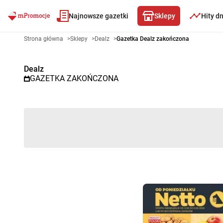
Najnowsze gazetki
Sklepy
Hity d
Gazetka promocyjna Dealz – Wy
Strona główna
>
Sklepy
>
Dealz
>
Gazetka Dealz zakończona
Dealz
GAZETKA ZAKOŃCZONA