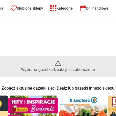
nia
Ulubione sklepy
Kategorie
Dni handlowe
brana gazetka Dealz jest zako
Wybrana gazetka Dealz jest zakończona
Zobacz aktualne gazetki sieci Dealz lub gazetki innego sklepu