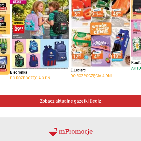
Kaufl
AKTU
E.Leclerc
Biedronka
DO ROZPOCZĘCIA 4 DNI
DO ROZPOCZĘCIA 3 DNI
Zobacz aktualne gazetki Dealz