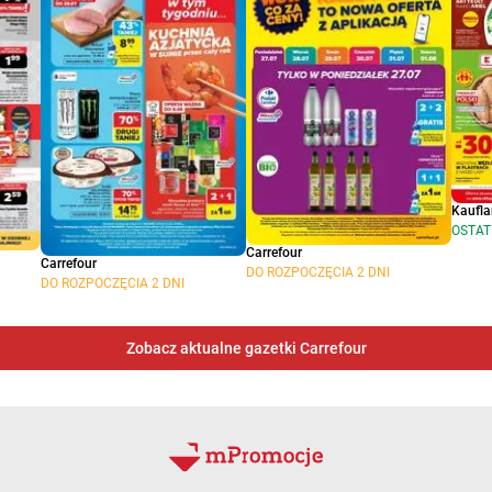
Kaufl
OSTAT
Carrefour
Carrefour
DO ROZPOCZĘCIA 2 DNI
DO ROZPOCZĘCIA 2 DNI
Zobacz aktualne gazetki Carrefour