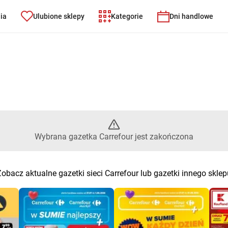
nia
Ulubione sklepy
Kategorie
Dni handlowe
– Wybrana gazetka Carrefour j
Wybrana gazetka Carrefour jest zakończona
Zobacz aktualne gazetki sieci Carrefour lub gazetki innego sklep