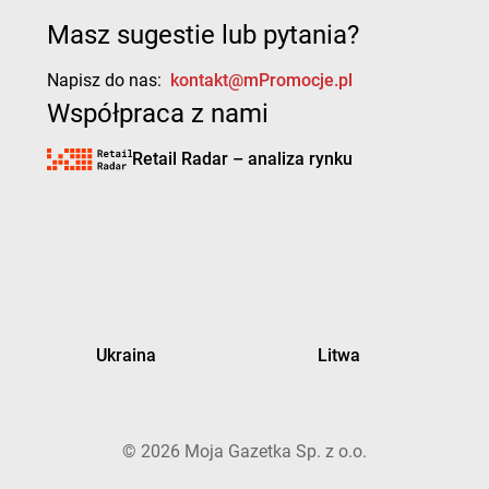
Masz sugestie lub pytania?
Napisz do nas:
kontakt@mPromocje.pl
Współpraca z nami
Retail Radar – analiza rynku
Ukraina
Litwa
©
2026
Moja Gazetka Sp. z o.o.