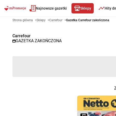
Najnowsze gazetki
Sklepy
Hity d
Gazetka promocyjna Carrefour 
Strona główna
>
Sklepy
>
Carrefour
>
Gazetka Carrefour zakończona
Carrefour
GAZETKA ZAKOŃCZONA