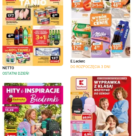
E.Leclerc
DO ROZPOCZĘCIA 3 DNI
NETTO
OSTATNI DZIEŃ!