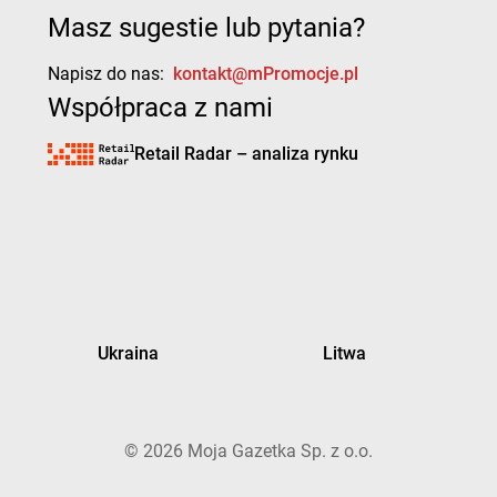
Masz sugestie lub pytania?
Napisz do nas:
kontakt@mPromocje.pl
Współpraca z nami
Retail Radar – analiza rynku
Ukraina
Litwa
©
2026
Moja Gazetka Sp. z o.o.