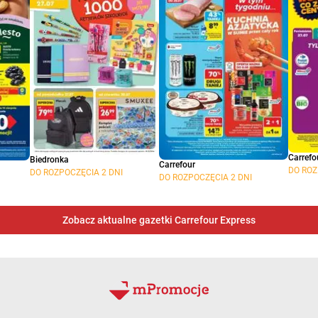
Carrefo
Biedronka
Carrefour
DO ROZ
DO ROZPOCZĘCIA 2 DNI
DO ROZPOCZĘCIA 2 DNI
Zobacz aktualne gazetki Carrefour Express