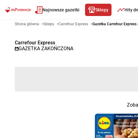
Najnowsze gazetki
Sklepy
Hity d
Gazetka promocyjna Carrefour 
Strona główna
>
Sklepy
>
Carrefour Express
>
Gazetka Carrefour Express
Carrefour Express
GAZETKA ZAKOŃCZONA
Zobac