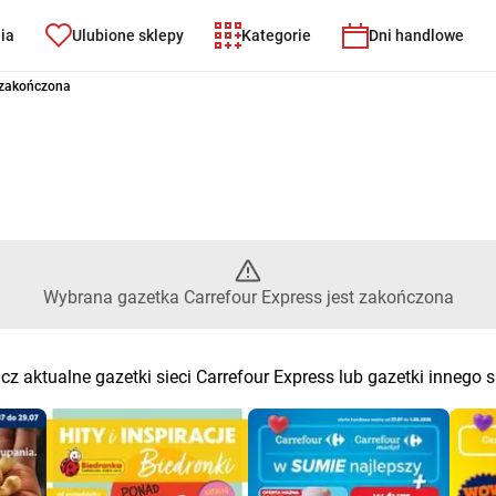
nia
Ulubione sklepy
Kategorie
Dni handlowe
Express – Wybrana gazetka Car
 zakończona
Wybrana gazetka Carrefour Express jest zakończona
z aktualne gazetki sieci Carrefour Express lub gazetki innego 