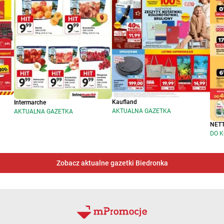
Kaufland
Intermarche
AKTUALNA GAZETKA
AKTUALNA GAZETKA
NET
DO K
Zobacz aktualne gazetki Biedronka