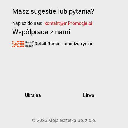
Masz sugestie lub pytania?
Napisz do nas:
kontakt@mPromocje.pl
Współpraca z nami
Retail Radar – analiza rynku
Ukraina
Litwa
©
2026
Moja Gazetka Sp. z o.o.