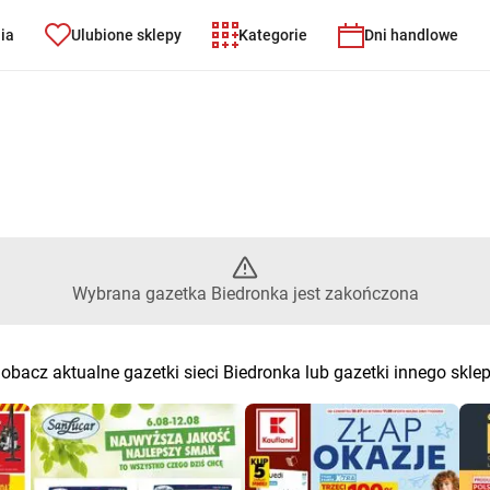
nia
Ulubione sklepy
Kategorie
Dni handlowe
– Wybrana gazetka Biedronka j
Wybrana gazetka Biedronka jest zakończona
obacz aktualne gazetki sieci Biedronka lub gazetki innego skle