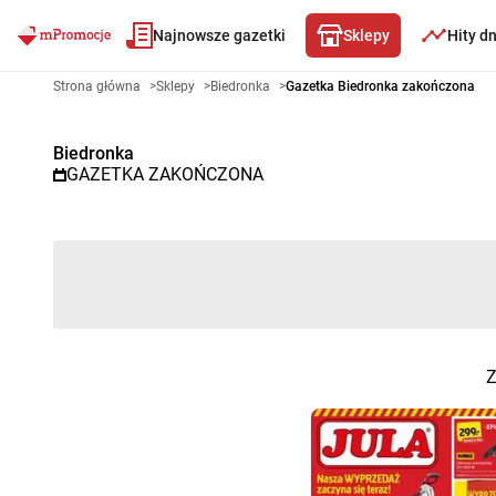
Najnowsze gazetki
Sklepy
Hity d
Gazetka promocyjna Biedronka 
Strona główna
>
Sklepy
>
Biedronka
>
Gazetka Biedronka zakończona
Biedronka
GAZETKA ZAKOŃCZONA
Z