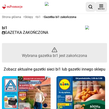
MENU
Gazetka promocyjna bi1 – Wybr
Strona główna
>
Sklepy
>
bi1
>
Gazetka bi1 zakończona
bi1
GAZETKA ZAKOŃCZONA
Wybrana gazetka bi1 jest zakończona
Zobacz aktualne gazetki sieci bi1 lub gazetki innego sklepu