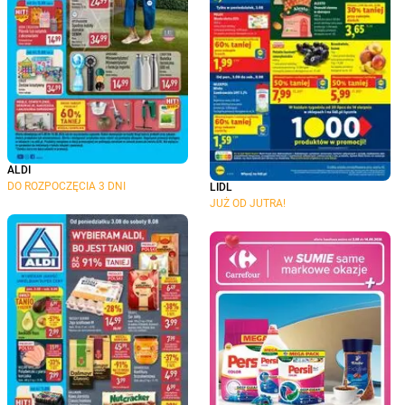
ALDI
DO ROZPOCZĘCIA 3 DNI
LIDL
JUŻ OD JUTRA!