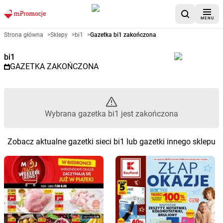
MENU
Gazetka promocyjna bi1 – Wybr
Strona główna
>
Sklepy
>
bi1
>
Gazetka bi1 zakończona
bi1
GAZETKA ZAKOŃCZONA
Wybrana gazetka bi1 jest zakończona
Zobacz aktualne gazetki sieci bi1 lub gazetki innego sklepu