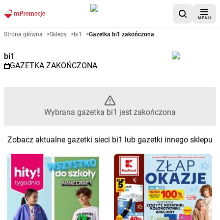
MENU
Gazetka promocyjna bi1 – Wybr
Strona główna
>
Sklepy
>
bi1
>
Gazetka bi1 zakończona
bi1
GAZETKA ZAKOŃCZONA
Wybrana gazetka bi1 jest zakończona
Zobacz aktualne gazetki sieci bi1 lub gazetki innego sklepu