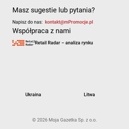
Masz sugestie lub pytania?
Napisz do nas:
kontakt@mPromocje.pl
Współpraca z nami
Retail Radar – analiza rynku
Ukraina
Litwa
©
2026
Moja Gazetka Sp. z o.o.