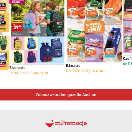
Kaufl
AKTU
E.Leclerc
Biedronka
DO ROZPOCZĘCIA 4 DNI
DO ROZPOCZĘCIA 3 DNI
Zobacz aktualne gazetki Auchan