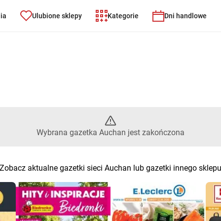
nia
Ulubione sklepy
Kategorie
Dni handlowe
Wybrana gazetka Auchan jest 
Wybrana gazetka Auchan jest zakończona
Zobacz aktualne gazetki sieci Auchan lub gazetki innego sklep