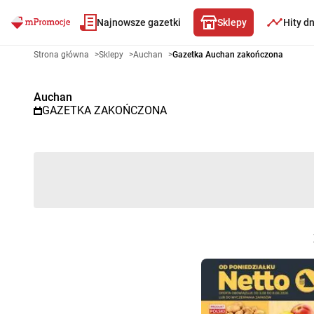
Najnowsze gazetki
Sklepy
Hity d
Gazetka promocyjna Auchan – 
Strona główna
>
Sklepy
>
Auchan
>
Gazetka Auchan zakończona
Auchan
GAZETKA ZAKOŃCZONA