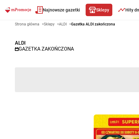
Najnowsze gazetki
Sklepy
Hity d
Gazetka promocyjna ALDI – Wy
Strona główna
>
Sklepy
>
ALDI
>
Gazetka ALDI zakończona
ALDI
GAZETKA ZAKOŃCZONA