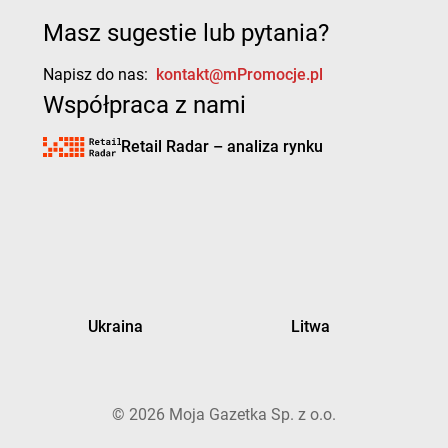
Masz sugestie lub pytania?
Napisz do nas:
kontakt@mPromocje.pl
Współpraca z nami
Retail Radar – analiza rynku
Ukraina
Litwa
©
2026
Moja Gazetka Sp. z o.o.