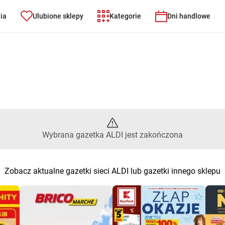
nia
Ulubione sklepy
Kategorie
Dni handlowe
brana gazetka ALDI jest zakoń
Wybrana gazetka ALDI jest zakończona
Zobacz aktualne gazetki sieci ALDI lub gazetki innego sklepu