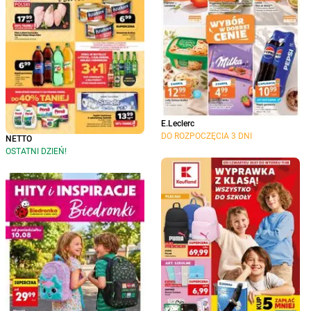
E.Leclerc
DO ROZPOCZĘCIA 3 DNI
NETTO
OSTATNI DZIEŃ!