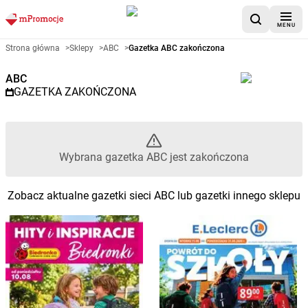
MENU
Gazetka promocyjna ABC – Wyb
Strona główna
>
Sklepy
>
ABC
>
Gazetka ABC zakończona
ABC
GAZETKA ZAKOŃCZONA
Wybrana gazetka ABC jest zakończona
Zobacz aktualne gazetki sieci ABC lub gazetki innego sklepu