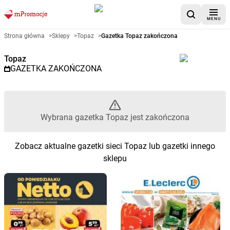
MENU
Gazetka promocyjna Topaz – W
Strona główna
>
Sklepy
>
Topaz
>
Gazetka Topaz zakończona
Topaz
GAZETKA ZAKOŃCZONA
Wybrana gazetka Topaz jest zakończona
Zobacz aktualne gazetki sieci Topaz lub gazetki innego
sklepu