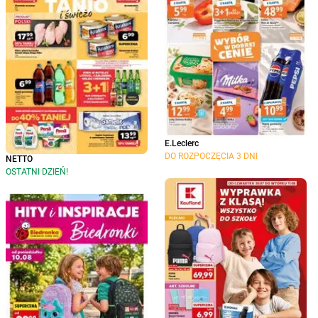
E.Leclerc
DO ROZPOCZĘCIA 3 DNI
NETTO
OSTATNI DZIEŃ!