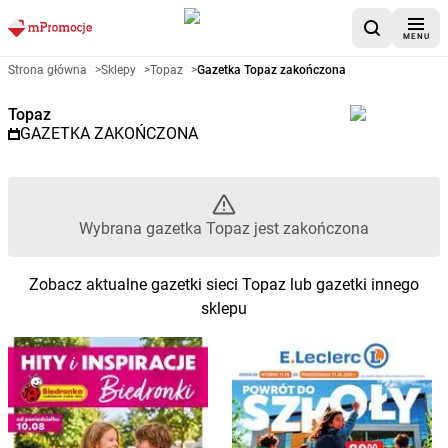
MENU
Gazetka promocyjna Topaz – W
Strona główna
>
Sklepy
>
Topaz
>
Gazetka Topaz zakończona
Topaz
GAZETKA ZAKOŃCZONA
Wybrana gazetka Topaz jest zakończona
Zobacz aktualne gazetki sieci Topaz lub gazetki innego
sklepu