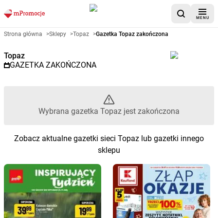
MENU
Gazetka promocyjna Topaz – W
Strona główna
>
Sklepy
>
Topaz
>
Gazetka Topaz zakończona
Topaz
GAZETKA ZAKOŃCZONA
Wybrana gazetka Topaz jest zakończona
Zobacz aktualne gazetki sieci Topaz lub gazetki innego
sklepu