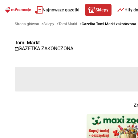
Najnowsze gazetki
Sklepy
Hity d
Gazetka promocyjna Tomi Markt
Strona główna
>
Sklepy
>
Tomi Markt
>
Gazetka Tomi Markt zakończona
Tomi Markt
GAZETKA ZAKOŃCZONA
Zo