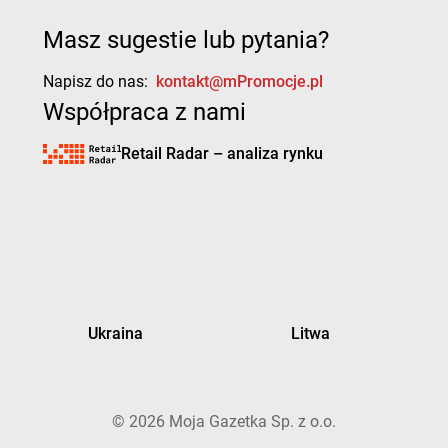
Masz sugestie lub pytania?
Napisz do nas:
kontakt@mPromocje.pl
Współpraca z nami
Retail Radar – analiza rynku
Ukraina
Litwa
©
2026
Moja Gazetka Sp. z o.o.