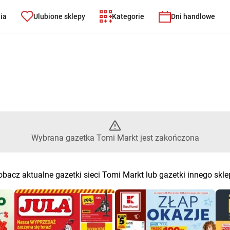
nia
Ulubione sklepy
Kategorie
Dni handlowe
 – Wybrana gazetka Tomi Mark
Wybrana gazetka Tomi Markt jest zakończona
bacz aktualne gazetki sieci Tomi Markt lub gazetki innego skl