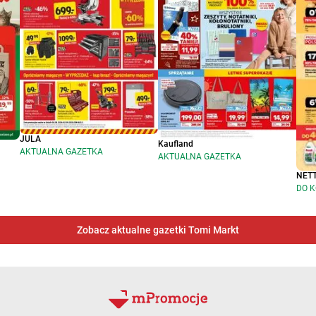
JULA
Kaufland
AKTUALNA GAZETKA
AKTUALNA GAZETKA
NET
DO K
Zobacz aktualne gazetki Tomi Markt