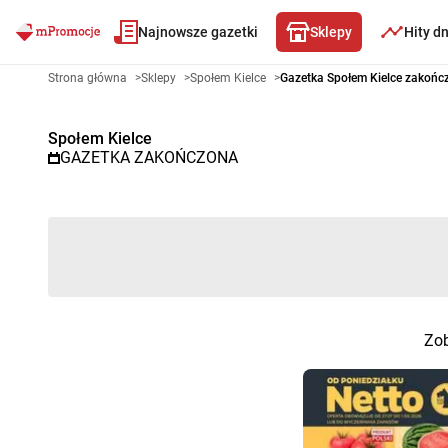
Najnowsze gazetki
Sklepy
Hity d
Gazetka promocyjna Społem Kie
Strona główna
>
Sklepy
>
Społem Kielce
>
Gazetka Społem Kielce zakońc
Społem Kielce
GAZETKA ZAKOŃCZONA
Zob