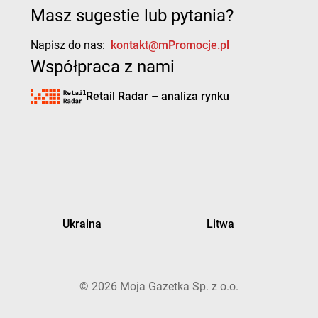
Masz sugestie lub pytania?
Napisz do nas:
kontakt@mPromocje.pl
Współpraca z nami
Retail Radar – analiza rynku
Ukraina
Litwa
©
2026
Moja Gazetka Sp. z o.o.