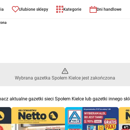
nia
Ulubione sklepy
Kategorie
Dni handlowe
lce – Wybrana gazetka Społem 
zona
Wybrana gazetka Społem Kielce jest zakończona
acz aktualne gazetki sieci Społem Kielce lub gazetki innego sk