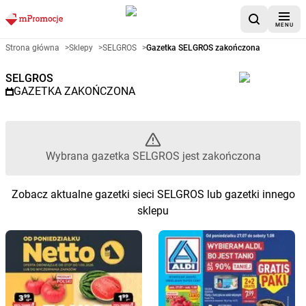
MENU
Gazetka promocyjna SELGROS 
Strona główna
>
Sklepy
>
SELGROS
>
Gazetka SELGROS zakończona
SELGROS
GAZETKA ZAKOŃCZONA
Wybrana gazetka SELGROS jest zakończona
Zobacz aktualne gazetki sieci SELGROS lub gazetki innego
sklepu