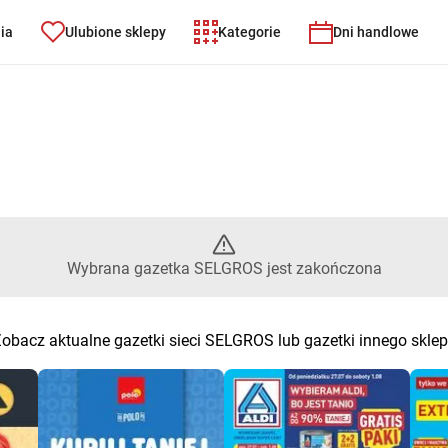
nia
Ulubione sklepy
Kategorie
Dni handlowe
– Wybrana gazetka SELGROS je
Wybrana gazetka SELGROS jest zakończona
obacz aktualne gazetki sieci SELGROS lub gazetki innego skle