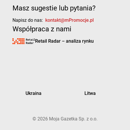
Masz sugestie lub pytania?
Napisz do nas:
kontakt@mPromocje.pl
Współpraca z nami
Retail Radar – analiza rynku
Ukraina
Litwa
©
2026
Moja Gazetka Sp. z o.o.