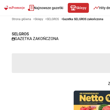
Najnowsze gazetki
Sklepy
Hity d
Gazetka promocyjna SELGROS 
Strona główna
>
Sklepy
>
SELGROS
>
Gazetka SELGROS zakończona
SELGROS
GAZETKA ZAKOŃCZONA
Z