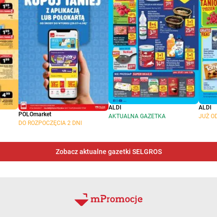
ALDI
ALDI
POLOmarket
AKTUALNA GAZETKA
JUŻ O
DO ROZPOCZĘCIA 2 DNI
Zobacz aktualne gazetki SELGROS