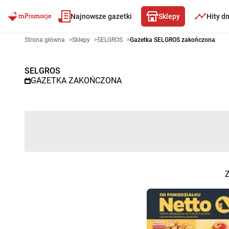
Najnowsze gazetki
Sklepy
Hity d
Gazetka promocyjna SELGROS 
Strona główna
>
Sklepy
>
SELGROS
>
Gazetka SELGROS zakończona
SELGROS
GAZETKA ZAKOŃCZONA
Z