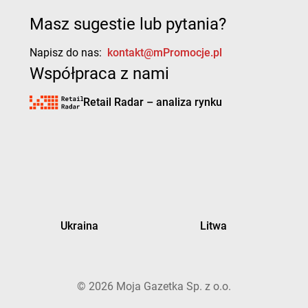
Masz sugestie lub pytania?
Napisz do nas:
kontakt@mPromocje.pl
Współpraca z nami
Retail Radar – analiza rynku
Ukraina
Litwa
©
2026
Moja Gazetka Sp. z o.o.