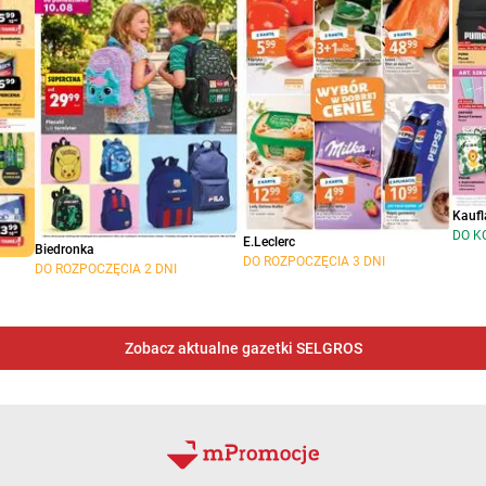
Kaufl
DO K
E.Leclerc
Biedronka
DO ROZPOCZĘCIA 3 DNI
DO ROZPOCZĘCIA 2 DNI
Zobacz aktualne gazetki SELGROS