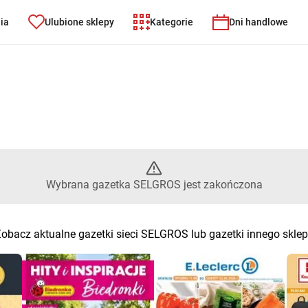
nia
Ulubione sklepy
Kategorie
Dni handlowe
– Wybrana gazetka SELGROS je
Wybrana gazetka SELGROS jest zakończona
obacz aktualne gazetki sieci SELGROS lub gazetki innego skle