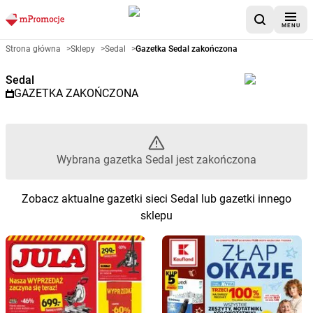
MENU
Gazetka promocyjna Sedal – Wy
Strona główna
>
Sklepy
>
Sedal
>
Gazetka Sedal zakończona
Sedal
GAZETKA ZAKOŃCZONA
Wybrana gazetka Sedal jest zakończona
Zobacz aktualne gazetki sieci Sedal lub gazetki innego
sklepu