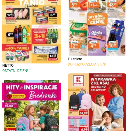
E.Leclerc
DO ROZPOCZĘCIA 3 DNI
NETTO
OSTATNI DZIEŃ!