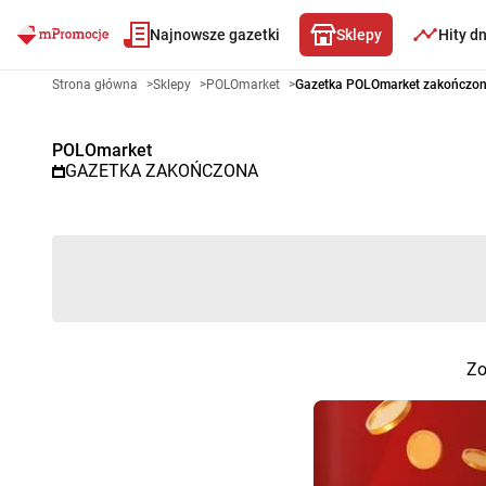
Najnowsze gazetki
Sklepy
Hity d
Gazetka promocyjna POLOmarke
Strona główna
>
Sklepy
>
POLOmarket
>
Gazetka POLOmarket zakończo
POLOmarket
GAZETKA ZAKOŃCZONA
Zo