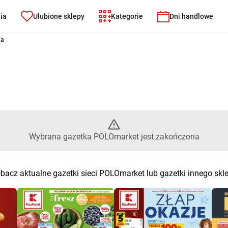
nia
Ulubione sklepy
Kategorie
Dni handlowe
t – Wybrana gazetka POLOmark
na
Wybrana gazetka POLOmarket jest zakończona
bacz aktualne gazetki sieci POLOmarket lub gazetki innego skl