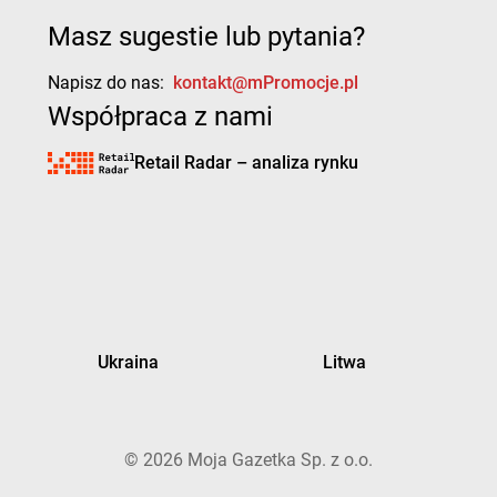
Masz sugestie lub pytania?
Napisz do nas:
kontakt@mPromocje.pl
Współpraca z nami
Retail Radar – analiza rynku
Ukraina
Litwa
©
2026
Moja Gazetka Sp. z o.o.