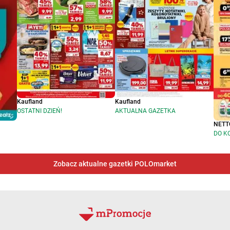
Kaufland
Kaufland
OSTATNI DZIEŃ!
AKTUALNA GAZETKA
NETT
DO K
Zobacz aktualne gazetki POLOmarket