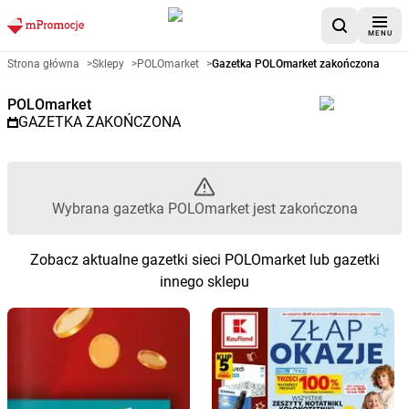
MENU
Gazetka promocyjna POLOmarke
Strona główna
>
Sklepy
>
POLOmarket
>
Gazetka POLOmarket zakończona
POLOmarket
GAZETKA ZAKOŃCZONA
Wybrana gazetka POLOmarket jest zakończona
Zobacz aktualne gazetki sieci POLOmarket lub gazetki
innego sklepu